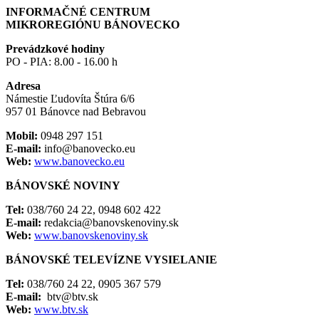
INFORMAČNÉ CENTRUM
MIKROREGIÓNU BÁNOVECKO
Prevádzkové hodiny
PO - PIA: 8.00 - 16.00 h
Adresa
Námestie Ľudovíta Štúra 6/6
957 01 Bánovce nad Bebravou
Mobil:
0948 297 151
E-mail:
info@banovecko.eu
Web:
www.banovecko.eu
BÁNOVSKÉ NOVINY
Tel:
038/760 24 22, 0948 602 422
E-mail:
redakcia@banovskenoviny.sk
Web:
www.banovskenoviny.sk
BÁNOVSKÉ TELEVÍZNE VYSIELANIE
Tel:
038/760 24 22, 0905 367 579
E-mail:
btv@btv.sk
Web:
www.btv.sk