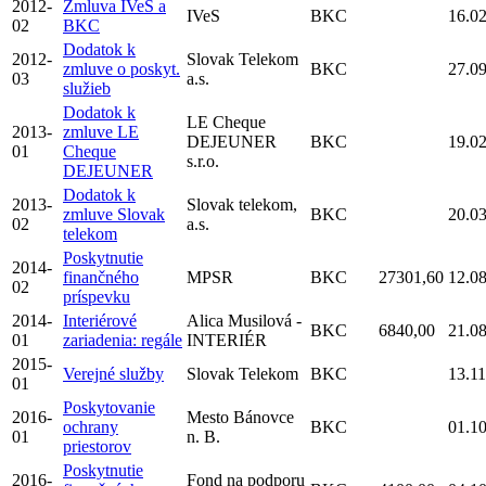
2012-
Zmluva IVeS a
IVeS
BKC
16.0
02
BKC
Dodatok k
2012-
Slovak Telekom
zmluve o poskyt.
BKC
27.0
03
a.s.
služieb
Dodatok k
LE Cheque
2013-
zmluve LE
DEJEUNER
BKC
19.0
01
Cheque
s.r.o.
DEJEUNER
Dodatok k
2013-
Slovak telekom,
zmluve Slovak
BKC
20.0
02
a.s.
telekom
Poskytnutie
2014-
finančného
MPSR
BKC
27301,60
12.0
02
príspevku
2014-
Interiérové
Alica Musilová -
BKC
6840,00
21.0
01
zariadenia: regále
INTERIÉR
2015-
Verejné služby
Slovak Telekom
BKC
13.1
01
Poskytovanie
2016-
Mesto Bánovce
ochrany
BKC
01.1
01
n. B.
priestorov
Poskytnutie
2016-
Fond na podporu