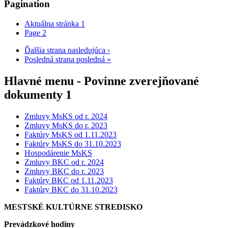
Pagination
Aktuálna stránka
1
Page
2
Ďalšia strana
nasledujúca ›
Posledná strana
posledná »
Hlavné menu - Povinne zverejňované
dokumenty 1
Zmluvy MsKS od r. 2024
Zmluvy MsKS do r. 2023
Faktúry MsKS od 1.11.2023
Faktúry MsKS do 31.10.2023
Hospodárenie MsKS
Zmluvy BKC od r. 2024
Zmluvy BKC do r. 2023
Faktúry BKC od 1.11.2023
Faktúry BKC do 31.10.2023
MESTSKÉ KULTÚRNE STREDISKO
Prevádzkové hodiny