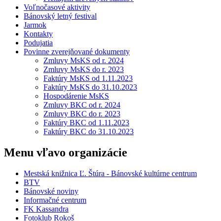
Voľnočasové aktivity
Bánovský letný festival
Jarmok
Kontakty
Podujatia
Povinne zverejňované dokumenty
Zmluvy MsKS od r. 2024
Zmluvy MsKS do r. 2023
Faktúry MsKS od 1.11.2023
Faktúry MsKS do 31.10.2023
Hospodárenie MsKS
Zmluvy BKC od r. 2024
Zmluvy BKC do r. 2023
Faktúry BKC od 1.11.2023
Faktúry BKC do 31.10.2023
Menu vľavo organizácie
Mestská knižnica Ľ. Štúra - Bánovské kultúrne centrum
BTV
Bánovské noviny
Informačné centrum
FK Kassandra
Fotoklub Rokoš