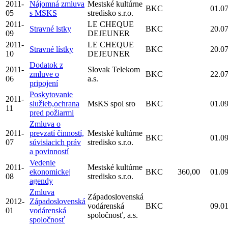
2011-
Nájomná zmluva
Mestské kultúrne
BKC
01.0
05
s MSKS
stredisko s.r.o.
2011-
LE CHEQUE
Stravné lstky
BKC
20.0
09
DEJEUNER
2011-
LE CHEQUE
Stravné lístky
BKC
20.0
10
DEJEUNER
Dodatok z
2011-
Slovak Telekom
zmluve o
BKC
22.0
06
a.s.
pripojení
Poskytovanie
2011-
služieb,ochrana
MsKS spol sro
BKC
01.0
11
pred požiarmi
Zmluva o
2011-
prevzatí činností,
Mestské kultúrne
BKC
01.0
07
súvisiacich práv
stredisko s.r.o.
a povinností
Vedenie
2011-
Mestské kultúrne
ekonomickej
BKC
360,00
01.0
08
stredisko s.r.o.
agendy
Zmluva
Západoslovenská
2012-
Západoslovenská
vodárenská
BKC
09.0
01
vodárenská
spoločnosť, a.s.
spoločnosť