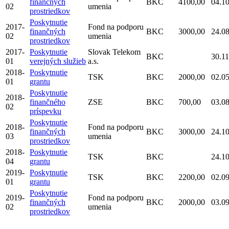
finančných
BKC
4100,00
04.1
02
umenia
prostriedkov
Poskytnutie
2017-
Fond na podporu
finančných
BKC
3000,00
24.0
02
umenia
prostriedkov
2017-
Poskytnutie
Slovak Telekom
BKC
30.1
01
verejných služieb
a.s.
2018-
Poskytnutie
TSK
BKC
2000,00
02.0
01
grantu
Poskytnutie
2018-
finančného
ZSE
BKC
700,00
03.0
02
príspevku
Poskytnutie
2018-
Fond na podporu
finančných
BKC
3000,00
24.1
03
umenia
prostriedkov
2018-
Poskytnutie
TSK
BKC
24.1
04
grantu
2019-
Poskytnutie
TSK
BKC
2200,00
02.0
01
grantu
Poskytnutie
2019-
Fond na podporu
finančných
BKC
2000,00
03.0
02
umenia
prostriedkov