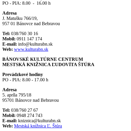
PO - PIA: 8.00 - 16.00 h
Adresa
J. Matušku 766/19,
957 01 Bánovce nad Bebravou
Tel:
038/760 30 16
Mobil:
0911 147 174
E-mail:
info@kulturabn.sk
Web:
www.kulturabn.sk
BÁNOVSKÉ KULTÚRNE CENTRUM
MESTSKÁ KNIŽNICA ĽUDOVÍTA ŠTÚRA
Prevádzkové hodiny
PO - PIA: 8.00 - 17.00 h
Adresa
5. apríla 795/18
95701 Bánovce nad Bebravou
Tel:
038/760 27 67
Mobil:
0948 274 743
E-mail:
kniznica@kulturabn.sk
Web:
Mestská knižnica Ľ. Štúra