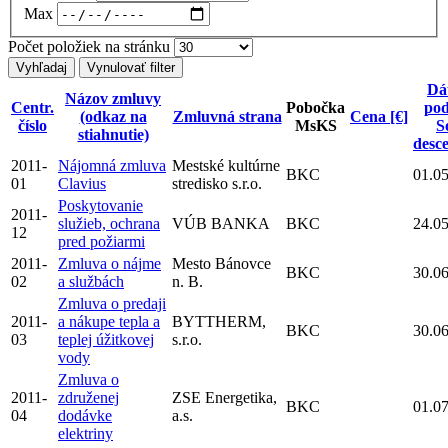
Max
Počet položiek na stránku
Dá
Názov zmluvy
Centr.
Pobočka
pod
(odkaz na
Zmluvná strana
Cena [€]
číslo
MsKS
S
stiahnutie)
desc
2011-
Nájomná zmluva
Mestské kultúrne
BKC
01.0
01
Clavius
stredisko s.r.o.
Poskytovanie
2011-
služieb, ochrana
VÚB BANKA
BKC
24.0
12
pred požiarmi
2011-
Zmluva o nájme
Mesto Bánovce
BKC
30.0
02
a službách
n. B.
Zmluva o predaji
2011-
a nákupe tepla a
BYTTHERM,
BKC
30.0
03
teplej úžitkovej
s.r.o.
vody
Zmluva o
2011-
združenej
ZSE Energetika,
BKC
01.0
04
dodávke
a.s.
elektriny