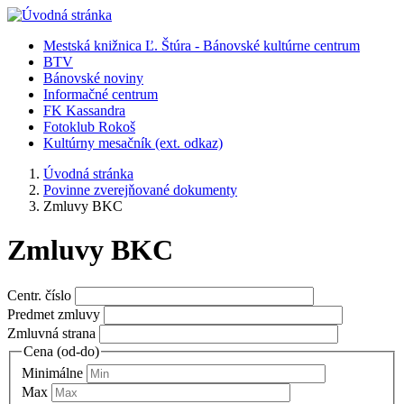
Skočiť
na
Mestská knižnica Ľ. Štúra - Bánovské kultúrne centrum
hlavný
BTV
Menu
obsah
Bánovské noviny
vľavo
Informačné centrum
FK Kassandra
organizácie
Fotoklub Rokoš
Kultúrny mesačník (ext. odkaz)
Úvodná stránka
Povinne zverejňované dokumenty
You
Breadcrumbs
Zmluvy BKC
are
here:
Zmluvy BKC
Centr. číslo
Predmet zmluvy
Zmluvná strana
Cena (od-do)
Minimálne
Max