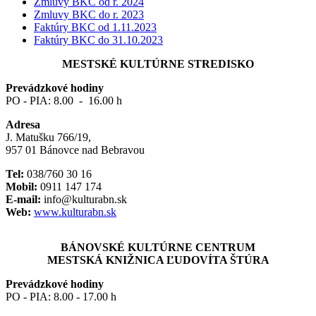
Zmluvy BKC od r. 2024
Povinne
Zmluvy BKC do r. 2023
Faktúry BKC od 1.11.2023
zverejňované
Faktúry BKC do 31.10.2023
dokumenty
MESTSKÉ KULTÚRNE STREDISKO
1
Prevádzkové hodiny
PO - PIA: 8.00 - 16.00 h
Adresa
J. Matušku 766/19,
957 01 Bánovce nad Bebravou
Tel:
038/760 30 16
Mobil:
0911 147 174
E-mail:
info@kulturabn.sk
Web:
www.kulturabn.sk
BÁNOVSKÉ KULTÚRNE CENTRUM
MESTSKÁ KNIŽNICA ĽUDOVÍTA ŠTÚRA
Prevádzkové hodiny
PO - PIA: 8.00 - 17.00 h