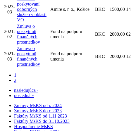
poskytovaní
2023-
odborných
Amire s. r. o., Košice
BKC
1500,00
14
03
služieb v oblasti
VO
Zmluva o
2021-
poskytnutí
Fond na podporu
BKC
2000,00
02
02
finančných
umenia
prostriedkov
Zmluva o
2021-
poskytnutí
Fond na podporu
BKC
2000,00
12
03
finančných
umenia
prostriedkov
Aktuálna
1
stránka
Page
2
Pagination
Ďalšia
nasledujúca ›
strana
Posledná
posledná »
strana
Zmluvy MsKS od r. 2024
Zmluvy MsKS do r. 2023
Hlavné
Faktúry MsKS od 1.11.2023
menu
Faktúry MsKS do 31.10.2023
Hospodárenie MsKS
-