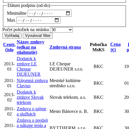
Dátum podpisu (od-do)
Minimálne
Max
Počet položiek na stránku
Názov zmluvy
Cena
Centr.
Pobočka
(odkaz na
Zmluvná strana
Sort
číslo
MsKS
p
[€]
stiahnutie)
desce
Dodatok k
2013-
zmluve LE
LE Cheque
BKC
19
01
Cheque
DEJEUNER s.r.o.
DEJEUNER
2011-
Nájomná zmluva
Mestské kultúrne
BKC
01
01
Clavius
stredisko s.r.o.
Dodatok k
2013-
zmluve Slovak
Slovak telekom, a.s.
BKC
20
02
telekom
2011-
Zmluva o nájme
Mesto Bánovce n. B.
BKC
30
02
a službách
Zmluva o predaji
2011-
a nákupe tepla a
BYTTHERM, s.r.o.
BKC
30