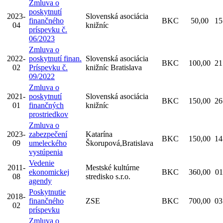
Zmluva o
poskytnutí
2023-
Slovenská asociácia
finančného
BKC
50,00
15
04
knižníc
príspevku č.
06/2023
Zmluva o
2022-
poskytnutí finan.
Slovenská asociácia
BKC
100,00
21
02
Príspevku č.
knižníc Bratislava
09/2022
Zmluva o
2021-
poskytnutí
Slovenská asociácia
BKC
150,00
26
01
finančných
knižníc
prostriedkov
Zmluva o
2023-
zabezpečení
Katarína
BKC
150,00
14
09
umeleckého
Škorupová,Bratislava
vystúpenia
Vedenie
2011-
Mestské kultúrne
ekonomickej
BKC
360,00
01
08
stredisko s.r.o.
agendy
Poskytnutie
2018-
finančného
ZSE
BKC
700,00
03
02
príspevku
Zmluva o