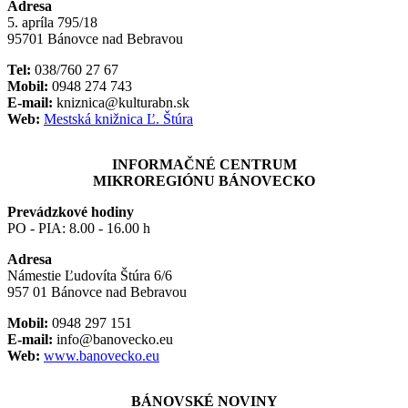
Adresa
5. apríla 795/18
95701 Bánovce nad Bebravou
Tel:
038/760 27 67
Mobil:
0948 274 743
E-mail:
kniznica@kulturabn.sk
Web:
Mestská knižnica Ľ. Štúra
INFORMAČNÉ CENTRUM
MIKROREGIÓNU BÁNOVECKO
Prevádzkové hodiny
PO - PIA: 8.00 - 16.00 h
Adresa
Námestie Ľudovíta Štúra 6/6
957 01 Bánovce nad Bebravou
Mobil:
0948 297 151
E-mail:
info@banovecko.eu
Web:
www.banovecko.eu
BÁNOVSKÉ NOVINY