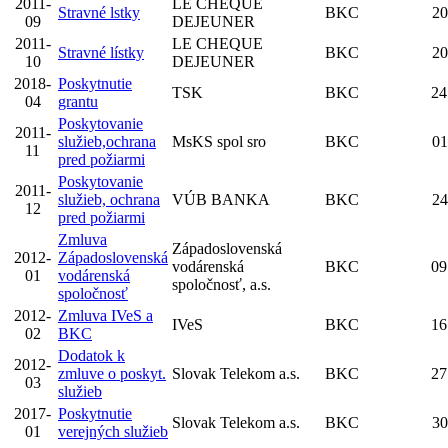
2011-
LE CHEQUE
Stravné lstky
BKC
20
09
DEJEUNER
2011-
LE CHEQUE
Stravné lístky
BKC
20
10
DEJEUNER
2018-
Poskytnutie
TSK
BKC
24
04
grantu
Poskytovanie
2011-
služieb,ochrana
MsKS spol sro
BKC
01
11
pred požiarmi
Poskytovanie
2011-
služieb, ochrana
VÚB BANKA
BKC
24
12
pred požiarmi
Zmluva
Západoslovenská
2012-
Západoslovenská
vodárenská
BKC
09
01
vodárenská
spoločnosť, a.s.
spoločnosť
2012-
Zmluva IVeS a
IVeS
BKC
16
02
BKC
Dodatok k
2012-
zmluve o poskyt.
Slovak Telekom a.s.
BKC
27
03
služieb
2017-
Poskytnutie
Slovak Telekom a.s.
BKC
30
01
verejných služieb