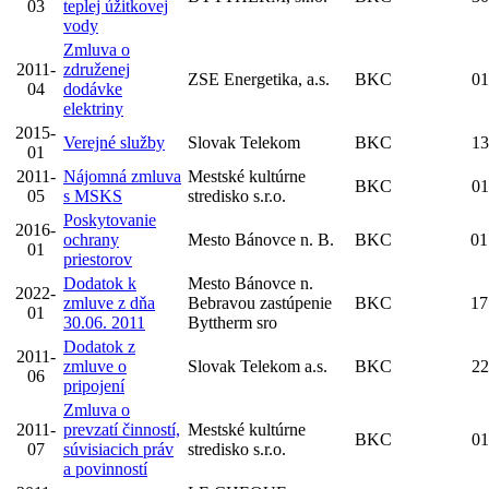
03
teplej úžitkovej
vody
Zmluva o
2011-
združenej
ZSE Energetika, a.s.
BKC
01
04
dodávke
elektriny
2015-
Verejné služby
Slovak Telekom
BKC
13
01
2011-
Nájomná zmluva
Mestské kultúrne
BKC
01
05
s MSKS
stredisko s.r.o.
Poskytovanie
2016-
ochrany
Mesto Bánovce n. B.
BKC
01
01
priestorov
Dodatok k
Mesto Bánovce n.
2022-
zmluve z dňa
Bebravou zastúpenie
BKC
17
01
30.06. 2011
Byttherm sro
Dodatok z
2011-
zmluve o
Slovak Telekom a.s.
BKC
22
06
pripojení
Zmluva o
2011-
prevzatí činností,
Mestské kultúrne
BKC
01
07
súvisiacich práv
stredisko s.r.o.
a povinností