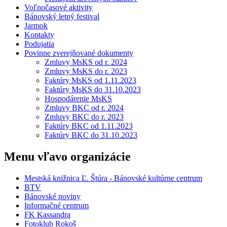
Voľnočasové aktivity
Bánovský letný festival
Jarmok
Kontakty
Podujatia
Povinne zverejňované dokumenty
Zmluvy MsKS od r. 2024
Zmluvy MsKS do r. 2023
Faktúry MsKS od 1.11.2023
Faktúry MsKS do 31.10.2023
Hospodárenie MsKS
Zmluvy BKC od r. 2024
Zmluvy BKC do r. 2023
Faktúry BKC od 1.11.2023
Faktúry BKC do 31.10.2023
Menu vľavo organizácie
Mestská knižnica Ľ. Štúra - Bánovské kultúrne centrum
BTV
Bánovské noviny
Informačné centrum
FK Kassandra
Fotoklub Rokoš