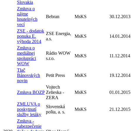
Slovakia
Zmluva o
nájme
Bebran
MsKS
30.12.2013
hnutelných
vecí
ZSE - dodatok
ZSE Energia,
ponuka E.
MsKS
14.01.2014
a.s.
výhoda 2014
Zmluva o
mediálnej
Rádio WOW
MsKS
11.12.2014
spolupráci
s.r.o.
WOW
Tlač
Bánovských
Petit Press
MsKS
19.12.2014
novin
Vojtech
Zmluva BOZP
Zelieska -
MsKS
01.01.2015
ZERA
ZMLUVA o
Slovenská
poskytnutí
MsKS
21.12.2015
pošta, a. s.
služby letáky
Zmluva -
zabezpečenie