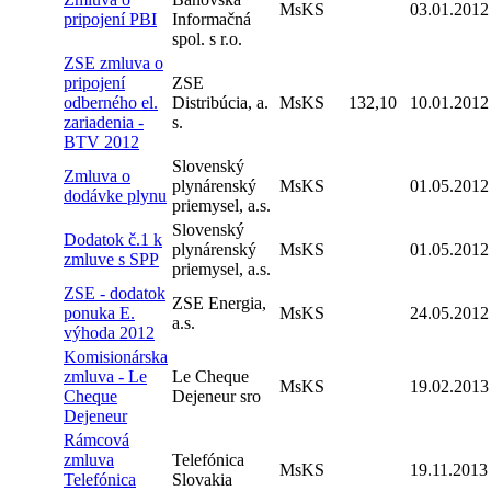
MsKS
03.01.2012
pripojení PBI
Informačná
spol. s r.o.
ZSE zmluva o
pripojení
ZSE
odberného el.
Distribúcia, a.
MsKS
132,10
10.01.2012
zariadenia -
s.
BTV 2012
Slovenský
Zmluva o
plynárenský
MsKS
01.05.2012
dodávke plynu
priemysel, a.s.
Slovenský
Dodatok č.1 k
plynárenský
MsKS
01.05.2012
zmluve s SPP
priemysel, a.s.
ZSE - dodatok
ZSE Energia,
ponuka E.
MsKS
24.05.2012
a.s.
výhoda 2012
Komisionárska
zmluva - Le
Le Cheque
MsKS
19.02.2013
Cheque
Dejeneur sro
Dejeneur
Rámcová
zmluva
Telefónica
MsKS
19.11.2013
Telefónica
Slovakia