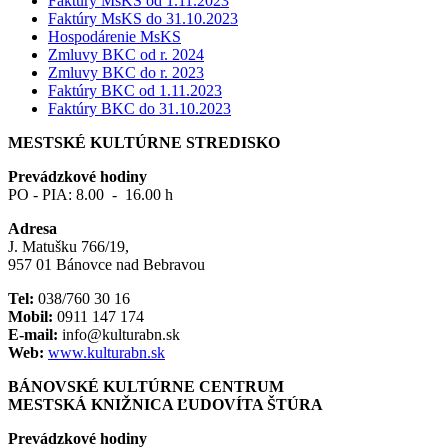
Faktúry MsKS od 1.11.2023
Faktúry MsKS do 31.10.2023
Hospodárenie MsKS
Zmluvy BKC od r. 2024
Zmluvy BKC do r. 2023
Faktúry BKC od 1.11.2023
Faktúry BKC do 31.10.2023
MESTSKÉ KULTÚRNE STREDISKO
Prevádzkové hodiny
PO - PIA: 8.00 - 16.00 h
Adresa
J. Matušku 766/19,
957 01 Bánovce nad Bebravou
Tel:
038/760 30 16
Mobil:
0911 147 174
E-mail:
info@kulturabn.sk
Web:
www.kulturabn.sk
BÁNOVSKÉ KULTÚRNE CENTRUM
MESTSKÁ KNIŽNICA ĽUDOVÍTA ŠTÚRA
Prevádzkové hodiny