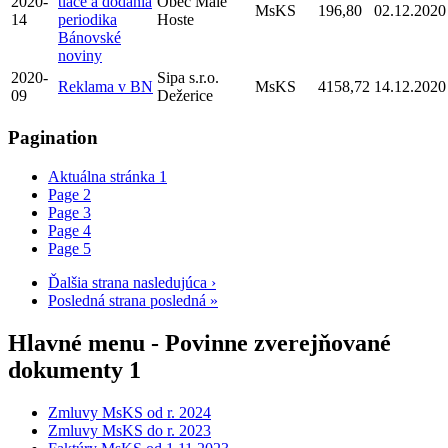
2020-
tlače a dodania
Obec Malé
MsKS
196,80
02.12.2020
14
periodika
Hoste
Bánovské
noviny
2020-
Sipa s.r.o.
Reklama v BN
MsKS
4158,72
14.12.2020
09
Dežerice
Pagination
Aktuálna stránka
1
Page
2
Page
3
Page
4
Page
5
Ďalšia strana
nasledujúca ›
Posledná strana
posledná »
Hlavné menu - Povinne zverejňované
dokumenty 1
Zmluvy MsKS od r. 2024
Zmluvy MsKS do r. 2023