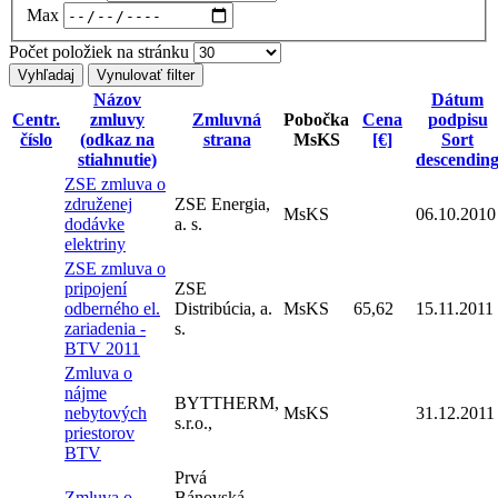
Max
Počet položiek na stránku
Názov
Dátum
Centr.
zmluvy
Zmluvná
Pobočka
Cena
podpisu
číslo
(odkaz na
strana
MsKS
[€]
Sort
stiahnutie)
descendin
ZSE zmluva o
združenej
ZSE Energia,
MsKS
06.10.2010
dodávke
a. s.
elektriny
ZSE zmluva o
pripojení
ZSE
odberného el.
Distribúcia, a.
MsKS
65,62
15.11.2011
zariadenia -
s.
BTV 2011
Zmluva o
nájme
BYTTHERM,
nebytových
MsKS
31.12.2011
s.r.o.,
priestorov
BTV
Prvá
Zmluva o
Bánovská