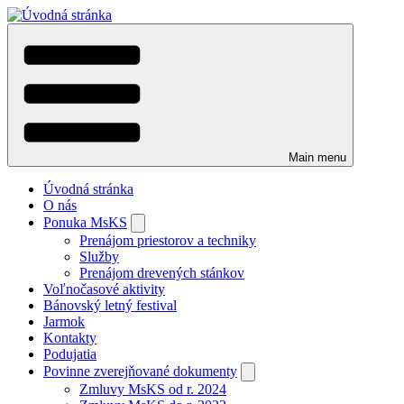
Skočiť
na
hlavný
obsah
Main menu
Úvodná stránka
O nás
Ponuka MsKS
Toggle
Prenájom priestorov a techniky
sub-
Služby
menu
Prenájom drevených stánkov
Voľnočasové aktivity
Bánovský letný festival
Jarmok
Kontakty
Podujatia
Povinne zverejňované dokumenty
Toggle
Zmluvy MsKS od r. 2024
sub-