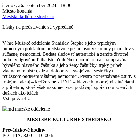
štvrtok, 26. september 2024 - 18:00
Miesto konania
Mestské kultúrne stredisko
Lístky na predstavenie sú vypredané.
V hre Mužské oddelenia Stanislav Štepka s jeho typickým
humorným pohľadom predstavuje pestré osudy skupiny pacientov v
súčasnej nemocnici. Budete sledovať autentické a zemité životné
príbehy ligového futbalistu, čudného a bodrého majstra opravára,
bývalého hlavného čašníka a jeho ženy čašníčky, trpký príbeh
vládneho ministra, ale aj doktorky a svojráznej sestričky na
mužskom oddelení v štátnej nemocnici. Pestro popretkávané osudy s
trpkými, ale aj – keďže sme v RND – hlavne humornými situáciami
a príbehmi, ktoré však nakoniec viac podávajú správu o ubolených
dušiach ako telách.
Vstupné: 23 €
MESTSKÉ KULTÚRNE STREDISKO
Prevádzkové hodiny
PO - PIA: 8.00 - 16.00 h