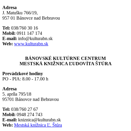
Adresa
J. Matušku 766/19,
957 01 Bánovce nad Bebravou
Tel:
038/760 30 16
Mobil:
0911 147 174
E-mail:
info@kulturabn.sk
Web:
www.kulturabn.sk
BÁNOVSKÉ KULTÚRNE CENTRUM
MESTSKÁ KNIŽNICA ĽUDOVÍTA ŠTÚRA
Prevádzkové hodiny
PO - PIA: 8.00 - 17.00 h
Adresa
5. apríla 795/18
95701 Bánovce nad Bebravou
Tel:
038/760 27 67
Mobil:
0948 274 743
E-mail:
kniznica@kulturabn.sk
Web:
Mestská knižnica Ľ. Štúra