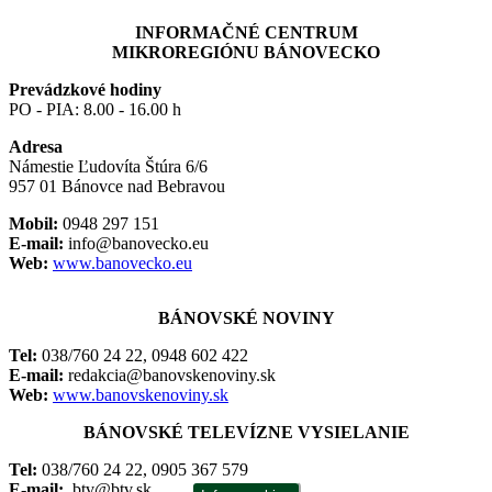
INFORMAČNÉ CENTRUM
MIKROREGIÓNU BÁNOVECKO
Prevádzkové hodiny
PO - PIA: 8.00 - 16.00 h
Adresa
Námestie Ľudovíta Štúra 6/6
957 01 Bánovce nad Bebravou
Mobil:
0948 297 151
E-mail:
info@banovecko.eu
Web:
www.banovecko.eu
BÁNOVSKÉ NOVINY
Tel:
038/760 24 22, 0948 602 422
E-mail:
redakcia@banovskenoviny.sk
Web:
www.banovskenoviny.sk
BÁNOVSKÉ TELEVÍZNE VYSIELANIE
Tel:
038/760 24 22, 0905 367 579
E-mail:
btv@btv.sk