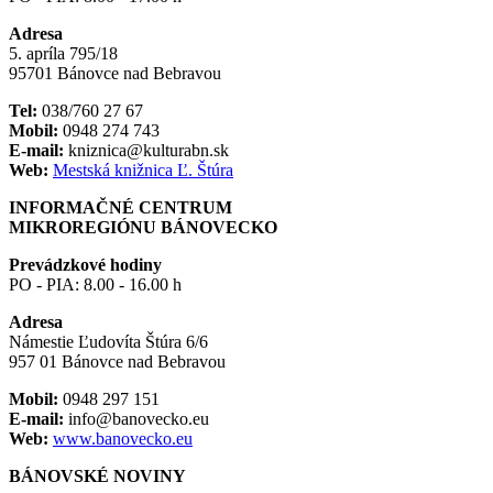
Adresa
5. apríla 795/18
95701 Bánovce nad Bebravou
Tel:
038/760 27 67
Mobil:
0948 274 743
E-mail:
kniznica@kulturabn.sk
Web:
Mestská knižnica Ľ. Štúra
INFORMAČNÉ CENTRUM
MIKROREGIÓNU BÁNOVECKO
Prevádzkové hodiny
PO - PIA: 8.00 - 16.00 h
Adresa
Námestie Ľudovíta Štúra 6/6
957 01 Bánovce nad Bebravou
Mobil:
0948 297 151
E-mail:
info@banovecko.eu
Web:
www.banovecko.eu
BÁNOVSKÉ NOVINY