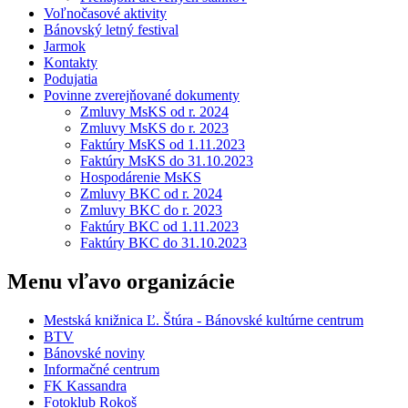
Voľnočasové aktivity
Bánovský letný festival
Jarmok
Kontakty
Podujatia
Povinne zverejňované dokumenty
Zmluvy MsKS od r. 2024
Zmluvy MsKS do r. 2023
Faktúry MsKS od 1.11.2023
Faktúry MsKS do 31.10.2023
Hospodárenie MsKS
Zmluvy BKC od r. 2024
Zmluvy BKC do r. 2023
Faktúry BKC od 1.11.2023
Faktúry BKC do 31.10.2023
Menu vľavo organizácie
Mestská knižnica Ľ. Štúra - Bánovské kultúrne centrum
BTV
Bánovské noviny
Informačné centrum
FK Kassandra
Fotoklub Rokoš