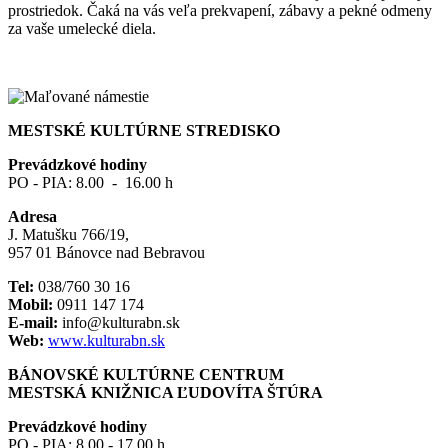
prostriedok. Čaká na vás veľa prekvapení, zábavy a pekné odmeny
za vaše umelecké diela.
MESTSKÉ KULTÚRNE STREDISKO
Prevádzkové hodiny
PO - PIA: 8.00 - 16.00 h
Adresa
J. Matušku 766/19,
957 01 Bánovce nad Bebravou
Tel:
038/760 30 16
Mobil:
0911 147 174
E-mail:
info@kulturabn.sk
Web:
www.kulturabn.sk
BÁNOVSKÉ KULTÚRNE CENTRUM
MESTSKÁ KNIŽNICA ĽUDOVÍTA ŠTÚRA
Prevádzkové hodiny
PO - PIA: 8.00 - 17.00 h