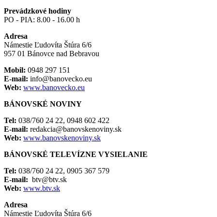
Prevádzkové hodiny
PO - PIA: 8.00 - 16.00 h
Adresa
Námestie Ľudovíta Štúra 6/6
957 01 Bánovce nad Bebravou
Mobil:
0948 297 151
E-mail:
info@banovecko.eu
Web:
www.banovecko.eu
BÁNOVSKÉ NOVINY
Tel:
038/760 24 22, 0948 602 422
E-mail:
redakcia@banovskenoviny.sk
Web:
www.banovskenoviny.sk
BÁNOVSKÉ TELEVÍZNE VYSIELANIE
Tel:
038/760 24 22, 0905 367 579
E-mail:
btv@btv.sk
Web:
www.btv.sk
Adresa
Námestie Ľudovíta Štúra 6/6