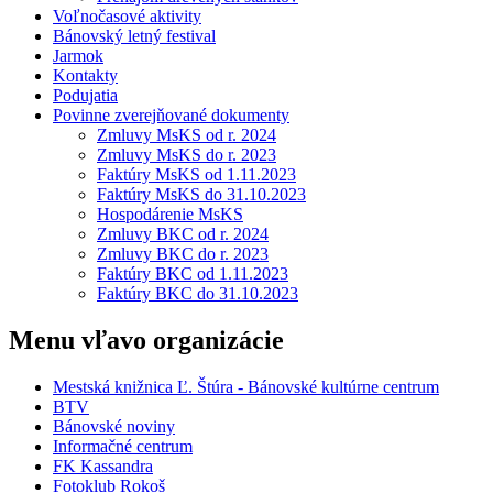
Voľnočasové aktivity
Bánovský letný festival
Jarmok
Kontakty
Podujatia
Povinne zverejňované dokumenty
Zmluvy MsKS od r. 2024
Zmluvy MsKS do r. 2023
Faktúry MsKS od 1.11.2023
Faktúry MsKS do 31.10.2023
Hospodárenie MsKS
Zmluvy BKC od r. 2024
Zmluvy BKC do r. 2023
Faktúry BKC od 1.11.2023
Faktúry BKC do 31.10.2023
Menu vľavo organizácie
Mestská knižnica Ľ. Štúra - Bánovské kultúrne centrum
BTV
Bánovské noviny
Informačné centrum
FK Kassandra
Fotoklub Rokoš