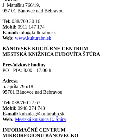
J. Matušku 766/19,
957 01 Bánovce nad Bebravou
Tel:
038/760 30 16
Mobil:
0911 147 174
E-mail:
info@kulturabn.sk
Web:
www.kulturabn.sk
BÁNOVSKÉ KULTÚRNE CENTRUM
MESTSKÁ KNIŽNICA ĽUDOVÍTA ŠTÚRA
Prevádzkové hodiny
PO - PIA: 8.00 - 17.00 h
Adresa
5. apríla 795/18
95701 Bánovce nad Bebravou
Tel:
038/760 27 67
Mobil:
0948 274 743
E-mail:
kniznica@kulturabn.sk
Web:
Mestská knižnica Ľ. Štúra
INFORMAČNÉ CENTRUM
MIKROREGIÓNU BÁNOVECKO