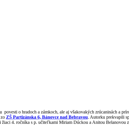
rku povesti o hradoch a zámkoch, ale aj všakovakých zrúcaninách a prí
m zo
ZŠ Partizánska 6, Bánovce nad Bebravou
. Autorku prekvapili s
li žiaci 4. ročníka s p. učiteľkami Miriam Dúckou a Anitou Belanovou 