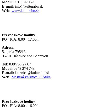
Mobil:
0911 147 174
E-mail:
info@kulturabn.sk
Web:
www.kulturabn.sk
Prevádzkové hodiny
PO - PIA: 8.00 - 17.00 h
Adresa
5. apríla 795/18
95701 Bánovce nad Bebravou
Tel:
038/760 27 67
Mobil:
0948 274 743
E-mail:
kniznica@kulturabn.sk
Web:
Mestská knižnica Ľ. Štúra
Prevádzkové hodiny
PO - PIA: 8.00 - 16.00 h