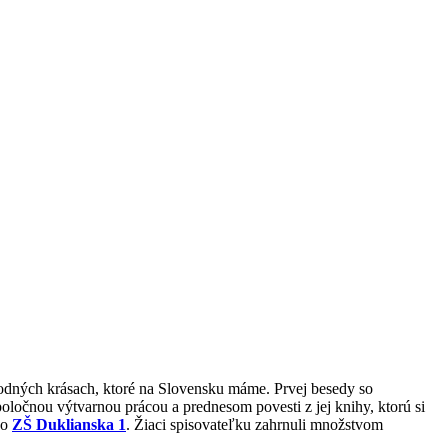
rodných krásach, ktoré na Slovensku máme. Prvej besedy so
poločnou výtvarnou prácou a prednesom povesti z jej knihy, ktorú si
zo
ZŠ Duklianska 1
. Žiaci spisovateľku zahrnuli množstvom