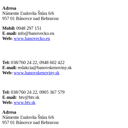
Adresa
Námestie Ľudovíta Štúra 6/6
957 01 Bánovce nad Bebravou
Mobil:
0948 297 151
E-mail:
info@banovecko.eu
Web:
www.banovecko.eu
Tel:
038/760 24 22, 0948 602 422
E-mail:
redakcia@banovskenoviny.sk
Web:
www.banovskenoviny.sk
Tel:
038/760 24 22, 0905 367 579
E-mail:
btv@btv.sk
Web:
www.btv.sk
Adresa
Námestie Ľudovíta Štúra 6/6
957 01 Bánovce nad Bebravou