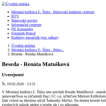
Skočiť
na
Mestská knižnica Ľ. Štúra - Bánovské kultúrne centrum
hlavný
BTV
Menu
obsah
Bánovské noviny
vľavo
Informačné centrum
FK Kassandra
organizácie
Fotoklub Rokoš
Kultúrny mesačník (ext. odkaz)
Úvodná stránka
Mestská knižnica Ľ. Štúra - Báno...
You
Breadcrumbs
Beseda - Renáta Matušková
are
here:
Beseda - Renáta Matušková
Uverejnené
Št, 19.02.2026 - 13:31
V Mestskej knižnici Ľ. Štúra sme privítali Renátu Matúškovú - auto
spisovateľkou sa zúčastnili žiaci 3.C s p. učiteľom Máriom Krištofo
žiak vybral na literárnu súťaž Šaliansky Maťko. Na druhej besede bo
zvedavých otázok nielen o tvorbe ale i zo súkromia.