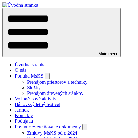
Skočiť
na
hlavný
obsah
Main menu
Úvodná stránka
O nás
Ponuka MsKS
Toggle
Prenájom priestorov a techniky
sub-
Služby
menu
Prenájom drevených stánkov
Voľnočasové aktivity
Bánovský letný festival
Jarmok
Kontakty
Podujatia
Povinne zverejňované dokumenty
Toggle
Zmluvy MsKS od r. 2024
sub-