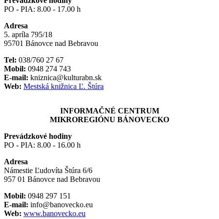
Prevádzkové hodiny
PO - PIA: 8.00 - 17.00 h
Adresa
5. apríla 795/18
95701 Bánovce nad Bebravou
Tel:
038/760 27 67
Mobil:
0948 274 743
E-mail:
kniznica@kulturabn.sk
Web:
Mestská knižnica Ľ. Štúra
INFORMAČNÉ CENTRUM
MIKROREGIÓNU BÁNOVECKO
Prevádzkové hodiny
PO - PIA: 8.00 - 16.00 h
Adresa
Námestie Ľudovíta Štúra 6/6
957 01 Bánovce nad Bebravou
Mobil:
0948 297 151
E-mail:
info@banovecko.eu
Web:
www.banovecko.eu