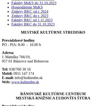
menu
Faktúry MsKS do 31.10.2023
Hospodárenie MsKS
-
Zmluvy BKC od r. 2024
Povinne
Zmluvy BKC do r. 2023
Faktúry BKC od 1.11.2023
zverejňované
Faktúry BKC do 31.10.2023
dokumenty
MESTSKÉ KULTÚRNE STREDISKO
1
Prevádzkové hodiny
PO - PIA: 8.00 - 16.00 h
Adresa
J. Matušku 766/19,
957 01 Bánovce nad Bebravou
Tel:
038/760 30 16
Mobil:
0911 147 174
E-mail:
info@kulturabn.sk
Web:
www.kulturabn.sk
BÁNOVSKÉ KULTÚRNE CENTRUM
MESTSKÁ KNIŽNICA ĽUDOVÍTA ŠTÚRA